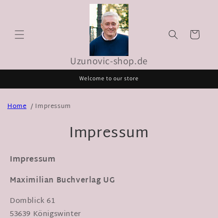
Direkt
zum
Inhalt
Warenkorb
Uzunovic-shop.de
Welcome to our store
Home
Impressum
Impressum
Impressum
Maximilian Buchverlag UG
Domblick 61
53639 Königswinter