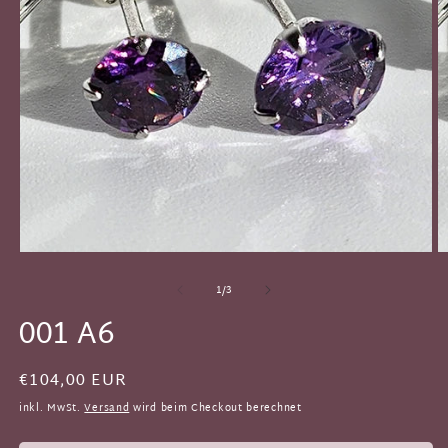
von
1
/
3
001 A6
Normaler
€104,00 EUR
Preis
inkl. MwSt.
Versand
wird beim Checkout berechnet